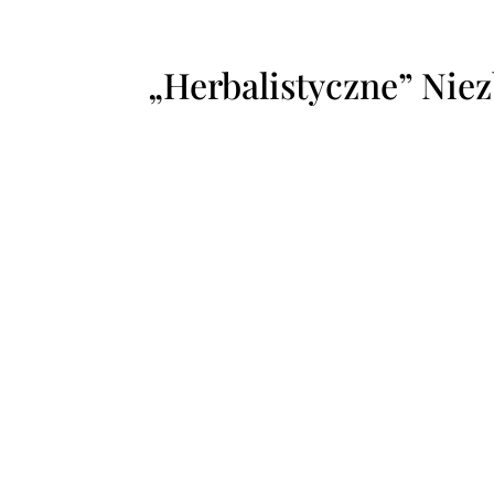
„Herbalistyczne” Nie
„H